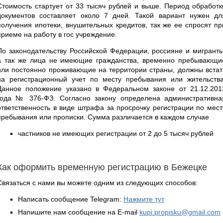
Стоимость стартует от 33 тысяч рублей и выше. Период обработк
документов составляет около 7 дней. Такой вариант нужен дл
получения ипотеки, внушительных кредитов, так же ее спросят пр
приеме на работу в гос учреждение.
По законодательству Российской Федерации, россияне и мигранты
а так же лица не имеющие гражданства, временно пребывающи
или постоянно проживающие на территории страны, должны встат
на регистрационный учет по месту пребывания или жительства
Данное положение указано в Федеральном законе от 21.12.201
года № 376-ФЗ. Согласно закону определена административна
ответственность в виде штрафа за просрочку регистрации по мест
пребывания или прописки. Сумма различается в каждом случае
частников не имеющих регистрации от 2 до 5 тысяч рублей
Как оформить временную регистрацию в Бежецке
Связаться с нами вы можете одним из следующих способов:
Написать сообщение Telegram:
Нажмите тут
Напишите нам сообщение на E-mail
kupi.propisku@gmail.com