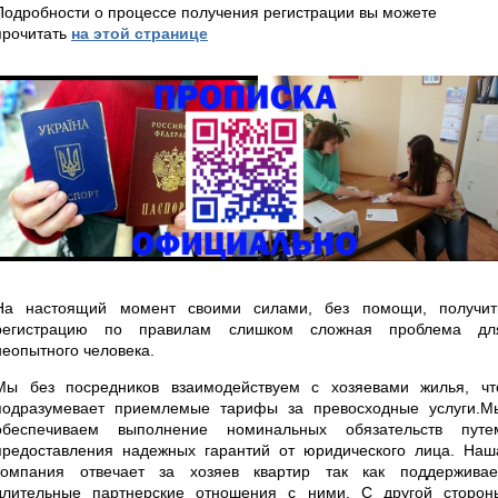
Подробности о процессе получения регистрации вы можете
прочитать
на этой странице
На настоящий момент своими силами, без помощи, получит
регистрацию по правилам слишком сложная проблема дл
неопытного человека.
Мы без посредников взаимодействуем с хозяевами жилья, чт
подразумевает приемлемые тарифы за превосходные услуги.М
обеспечиваем выполнение номинальных обязательств путе
предоставления надежных гарантий от юридического лица. Наш
компания отвечает за хозяев квартир так как поддерживае
длительные партнерские отношения с ними. С другой сторон