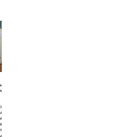
ь
я
о
ы
м
а
т
ы