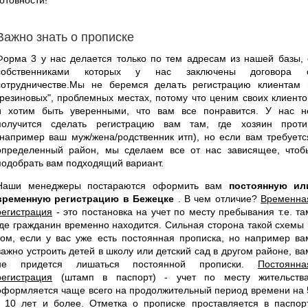
Важно знать о прописке
Форма 3 у нас делается только по тем адресам из нашей базы, 
собственниками которых у нас заключены договора 
сотрудничестве.Мы не беремся делать регистрацию клиентам 
"резиновых", проблемных местах, потому что ценим своих клиенто
и хотим быть уверенными, что вам все понравится. У нас н
получится сделать регистрацию вам там, где хозяин проти
(например ваш муж/жена/родственник итп), но если вам требуетс
определенный район, мы сделаем все от нас зависящее, чтоб
подобрать вам подходящий вариант.
Наши менеджеры постараются оформить вам
постоянную ил
временную регистрацию в Бежецке
. В чем отличие?
Временна
регистрация
- это постановка на учет по месту пребывания т.е. та
где гражданин временно находится. Сильная сторона такой схемы 
том, если у вас уже есть постоянная прописка, но например ва
важно устроить детей в школу или детский сад в другом районе, ва
не придется лишаться постоянной прописки.
Постоянна
регистрация
(штамп в паспорт) - учет по месту жительства
оформляется чаще всего на продолжительный период времени на 
- 10 лет и более. Отметка о прописке проставляется в паспорт