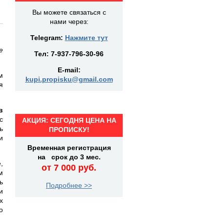
Вы можете связаться с
нами через:
Telegram:
Нажмите тут
е
Тел:
7-937-796-30-96
E-mail:
м
kupi.propisku@gmail.com
я
в
с
АКЦИЯ: СЕГОДНЯ ЦЕНА НА
ь
ПРОПИСКУ!
и
Временная регистрация
на срок до 3 мес.
,
от 7 000 руб.
м
ь
Подробнее >>
и
х
о