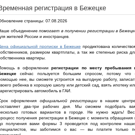
Временная регистрация в Бежецке
Обновление страницы: 07.08.2026
Наше объединение
помогает в получении регистрации в Бежецк
для жителей России и иностранцев.
Цена официальной прописки в Бежецке
продиктована количество
собственников, размером квартплаты, а так же степенью риска дл
собственника квартиры.
Помощь в оформлении
регистрации по месту пребывания 
Бежецке
сейчас пользуется большим спросом, потому что 
помощью нее, вы сможете устроится на выгодную работу, записат
своего ребенка в хорошую школу или детский сад, взять ипотеку ил
зарегистрировать автомобиль в ГАИ.
Срок оформления
официальной регистрации
в нашем центре
составляет два-три рабочих дня. Мы сможем подобрать ва
несколько готовых вариантов в городе. Не нужно ждать! Вес
процесс получения регистрации в Бежецке с момента обращения 
до получения вами формы 3 проводится под контролем наши
специалистов, мы заботимся о вас — вы платите только п
готовности!