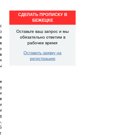
СДЕЛАТЬ ПРОПИСКУ В
БЕЖЕЦКЕ
с
о
Оставьте ваш запрос и мы
в
обязательно ответим в
в
рабочее время
е
Оставить заявку на
в
регистрацию
я
ы
и
я
м
в
м
м
я
,
5
.